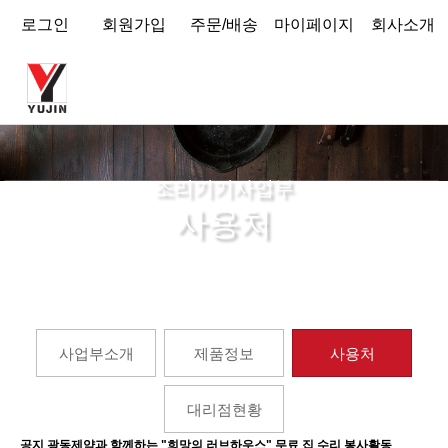
로그인
회원가입
주문/배송
마이페이지
회사소개
조리기기사업부
사용처
홈
조리기기사업부
사용처
사업부소개
제품정보
사용처
대리점현황
공지
광동제약과 함께하는 "희망의 러브하우스" 무료 집 수리 봉사활동