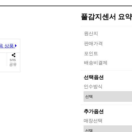
풀감지센서
요약
원산지
판매가격
음 상품
포인트
sns
배송비결제
공유
선택옵션
인수방식
추가옵션
매장선택